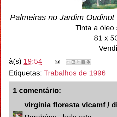
Palmeiras no Jardim Oudinot
Tinta a óleo
81 x 5
Vend
à(s)
19:54
Etiquetas:
Trabalhos de 1996
1 comentário:
virgínia floresta vicamf /
d