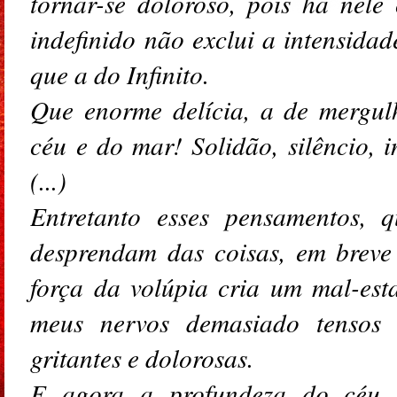
tornar-se doloroso, pois há nele
indefinido não exclui a intensida
que a do Infinito.
Que enorme delícia, a de mergul
céu e do mar! Solidão, silêncio, 
(...)
Entretanto esses pensamentos,
desprendam das coisas, em breve
força da volúpia cria um mal-est
meus nervos demasiado tensos
gritantes e dolorosas.
E agora a profundeza do céu c