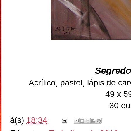
Segred
Acrílico, pastel, lápis de c
49 x 5
30 eu
à(s)
18:34