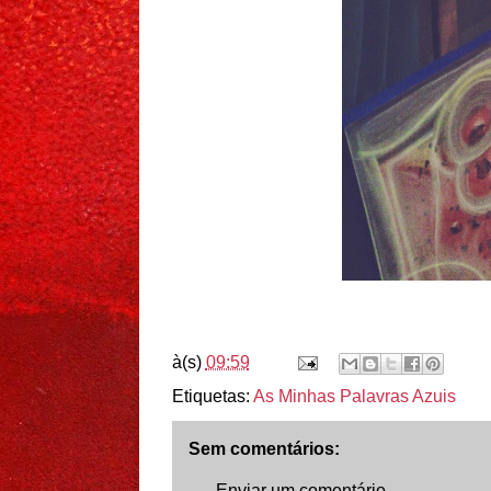
à(s)
09:59
Etiquetas:
As Minhas Palavras Azuis
Sem comentários:
Enviar um comentário