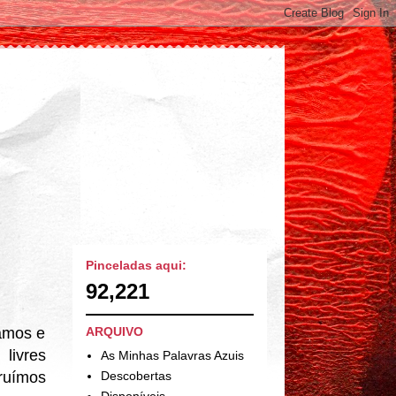
Pinceladas aqui:
92,221
amos e
ARQUIVO
livres
As Minhas Palavras Azuis
Descobertas
ruímos
Disponíveis