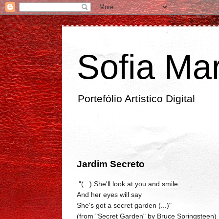
Sofia Mar
Portefólio Artístico Digital
domingo
Jardim Secreto
"(...) She'll look at you and smile
And her eyes will say
She's got a secret garden (...)"
(from "Secret Garden" by Bruce Springsteen)